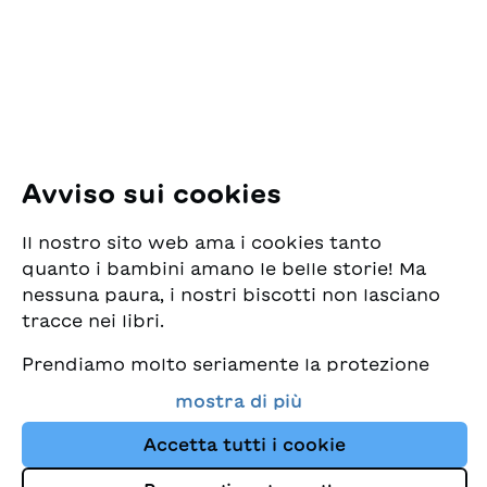
8005 Zürich
E-Mail:
office@sjw.ch
Tel: +41 44 462 49 40
Seguiteci
Avviso sui cookies
Instagram
Il nostro sito web ama i cookies tanto
Facebook
quanto i bambini amano le belle storie! Ma
nessuna paura, i nostri biscotti non lasciano
Servizio di consegna
tracce nei libri.
Prendiamo molto seriamente la protezione
Commercio librario
dei vostri dati e al tempo stesso desideriamo
mostra di più
che possiate sempre trovare da noi i migliori
Medie
libri per bambini. Questo sito Web utilizza
Accetta tutti i cookie
cookies e altre tecnologie di tracciamento