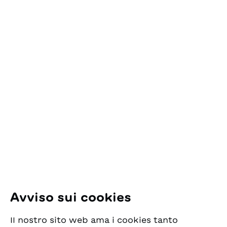
Nel carrello
Contatto
ESG Edizioni Svizzere
per la Gioventù
Pfingstweidstrasse 16
8005 Zürich
E-Mail:
office@sjw.ch
Tel: +41 44 462 49 40
Seguiteci
Avviso sui cookies
Instagram
Il nostro sito web ama i cookies tanto
Facebook