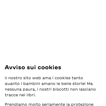
Contatto
ESG Edizioni Svizzere
per la Gioventù
Pfingstweidstrasse 16
8005 Zürich
E-Mail:
office@sjw.ch
Tel: +41 44 462 49 40
Seguiteci
Avviso sui cookies
Instagram
Il nostro sito web ama i cookies tanto
Facebook
quanto i bambini amano le belle storie! Ma
nessuna paura, i nostri biscotti non lasciano
Servizio di consegna
tracce nei libri.
Prendiamo molto seriamente la protezione