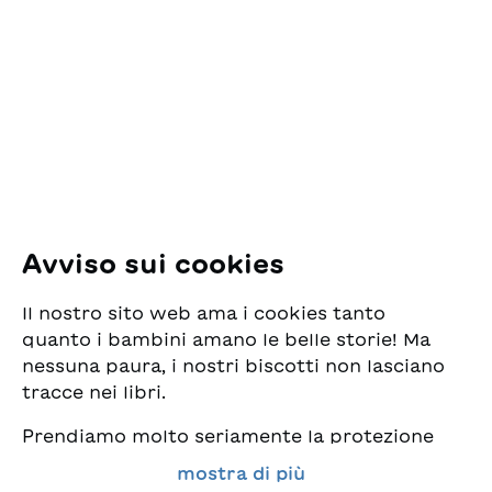
ESG Edizioni Svizzere
per la Gioventù
Pfingstweidstrasse 16
8005 Zürich
E-Mail:
office@sjw.ch
Tel: +41 44 462 49 40
Seguiteci
Avviso sui cookies
Instagram
Il nostro sito web ama i cookies tanto
Facebook
quanto i bambini amano le belle storie! Ma
nessuna paura, i nostri biscotti non lasciano
Servizio di consegna
tracce nei libri.
Prendiamo molto seriamente la protezione
Commercio librario
dei vostri dati e al tempo stesso desideriamo
mostra di più
che possiate sempre trovare da noi i migliori