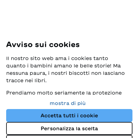
E-Mail:
office@sjw.ch
Tel: +41 44 462 49 40
Seguiteci
Avviso sui cookies
Instagram
Il nostro sito web ama i cookies tanto
Facebook
quanto i bambini amano le belle storie! Ma
nessuna paura, i nostri biscotti non lasciano
Servizio di consegna
tracce nei libri.
Prendiamo molto seriamente la protezione
Commercio librario
dei vostri dati e al tempo stesso desideriamo
mostra di più
che possiate sempre trovare da noi i migliori
Medie
libri per bambini. Questo sito Web utilizza
Accetta tutti i cookie
cookies e altre tecnologie di tracciamento
Personalizza la scelta
per migliorare costantemente la nostra
Colophon
offerta e proporvi storie su misura per i