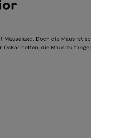
ior
f Mäusejagd. Doch die Maus ist schneller und rennt
r Oskar helfen, die Maus zu fangen?