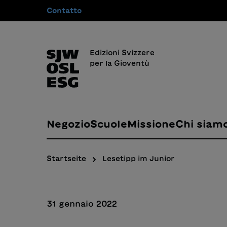
Contatto
 ricerca
Passa alla navigazione principale
Edizioni Svizzere
per la Gioventù
Negozio
Scuole
Missione
Chi siam
Startseite
Lesetipp im Junior
31 gennaio 2022