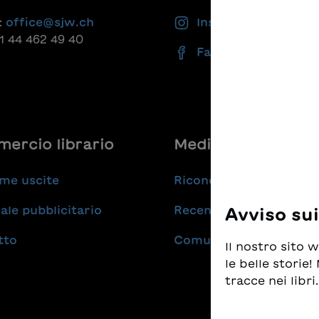
:
office@sjw.ch
Instagram
41 44 462 49 40
Facebook
ercio librario
Medie
me uscite
Riconoscimenti
ale pubblicitario
Recensioni
Avviso su
tto
Comunicati stampa
Il nostro sito
le belle storie
tracce nei libri.
Prendiamo molt