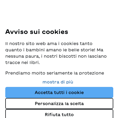
E-Mail:
office@sjw.ch
Tel: +41 44 462 49 40
Seguiteci
Avviso sui cookies
Instagram
Il nostro sito web ama i cookies tanto
Facebook
quanto i bambini amano le belle storie! Ma
nessuna paura, i nostri biscotti non lasciano
Servizio di consegna
tracce nei libri.
Prendiamo molto seriamente la protezione
Commercio librario
dei vostri dati e al tempo stesso desideriamo
mostra di più
che possiate sempre trovare da noi i migliori
Medie
libri per bambini. Questo sito Web utilizza
Accetta tutti i cookie
cookies e altre tecnologie di tracciamento
Personalizza la scelta
per migliorare costantemente la nostra
Colophon
offerta e proporvi storie su misura per i
Rifiuta tutto
Protezione dei dati
vostri interessi.