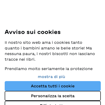
E-Mail:
office@sjw.ch
Tel: +41 44 462 49 40
Seguiteci
Avviso sui cookies
Instagram
Il nostro sito web ama i cookies tanto
Facebook
quanto i bambini amano le belle storie! Ma
nessuna paura, i nostri biscotti non lasciano
Servizio di consegna
tracce nei libri.
Prendiamo molto seriamente la protezione
Commercio librario
dei vostri dati e al tempo stesso desideriamo
mostra di più
che possiate sempre trovare da noi i migliori
Medie
libri per bambini. Questo sito Web utilizza
Accetta tutti i cookie
cookies e altre tecnologie di tracciamento
Personalizza la scelta
per migliorare costantemente la nostra
Colophon
offerta e proporvi storie su misura per i