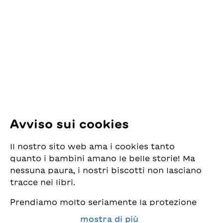
ESG Edizioni Svizzere
per la Gioventù
Pfingstweidstrasse 16
8005 Zürich
E-Mail:
office@sjw.ch
Tel: +41 44 462 49 40
Seguiteci
Avviso sui cookies
Instagram
Il nostro sito web ama i cookies tanto
Facebook
quanto i bambini amano le belle storie! Ma
nessuna paura, i nostri biscotti non lasciano
Servizio di consegna
tracce nei libri.
Prendiamo molto seriamente la protezione
Commercio librario
dei vostri dati e al tempo stesso desideriamo
mostra di più