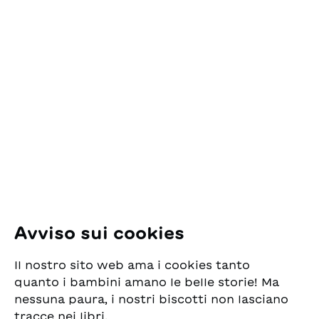
Contatto
ESG Edizioni Svizzere
per la Gioventù
Pfingstweidstrasse 16
8005 Zürich
E-Mail:
office@sjw.ch
Tel: +41 44 462 49 40
Seguiteci
Avviso sui cookies
Instagram
Il nostro sito web ama i cookies tanto
Facebook
quanto i bambini amano le belle storie! Ma
nessuna paura, i nostri biscotti non lasciano
Servizio di consegna
tracce nei libri.