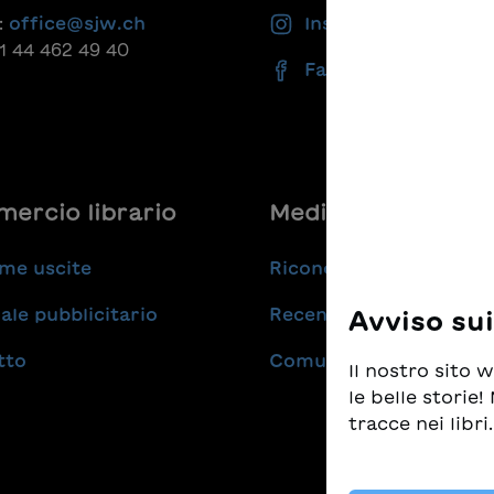
:
office@sjw.ch
Instagram
41 44 462 49 40
Facebook
ercio librario
Medie
me uscite
Riconoscimenti
ale pubblicitario
Recensioni
Avviso su
tto
Comunicati stampa
Il nostro sito
le belle storie
tracce nei libri.
Prendiamo molt
tempo stesso d