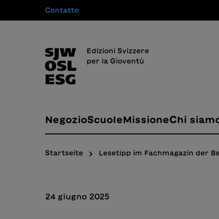
Contatto
 ricerca
Passa alla navigazione principale
Edizioni Svizzere
per la Gioventù
Negozio
Scuole
Missione
Chi siam
Startseite
Lesetipp im Fachmagazin der B
24 giugno 2025