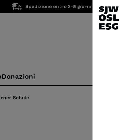
Spedizione entro 2-5 giorni lavorativi
o
Donazioni
erner Schule