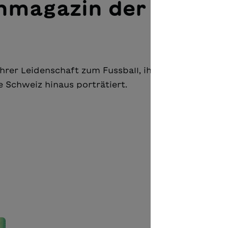
chmagazin der Berne
hrer Leidenschaft zum Fussball, ihrer Verantwortu
 Schweiz hinaus porträtiert.