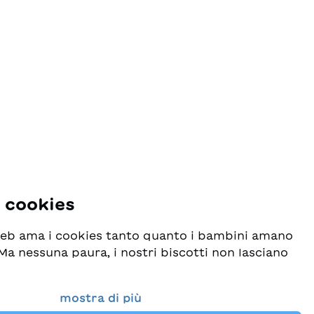
i cookies
 web ama i cookies tanto quanto i bambini amano
! Ma nessuna paura, i nostri biscotti non lasciano
o seriamente la protezione dei vostri dati e al
mostra di più
esideriamo che possiate sempre trovare da noi