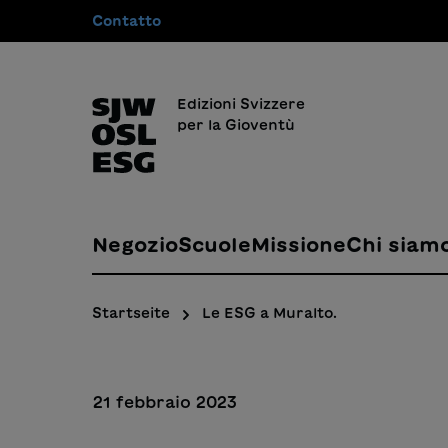
Contatto
 ricerca
Passa alla navigazione principale
Edizioni Svizzere
per la Gioventù
Negozio
Scuole
Missione
Chi siam
Startseite
Le ESG a Muralto.
21 febbraio 2023