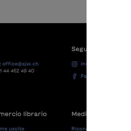
Seguiteci
:
office@sjw.ch
Instagram
41 44 462 49 40
Facebook
ercio librario
Medie
me uscite
Riconoscimenti