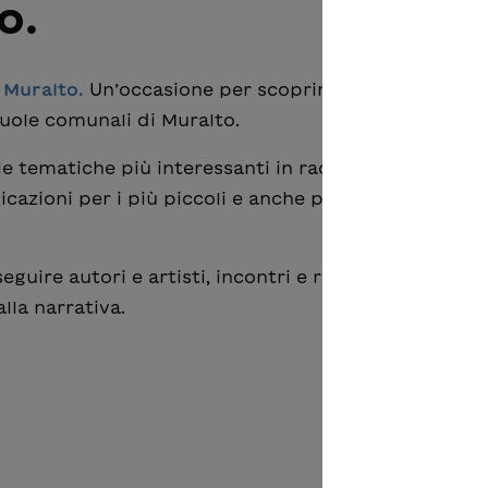
o.
a Muralto.
Un’occasione per scoprire i nostri libretti 
scuole comunali di Muralto.
 tematiche più interessanti in racconti brevi.
cazioni per i più piccoli e anche per i più grandi. P
 seguire autori e artisti, incontri e recite in un pro
lla narrativa.