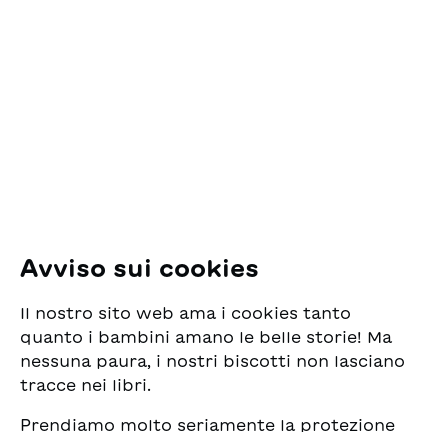
Contatto
ESG Edizioni Svizzere
per la Gioventù
Pfingstweidstrasse 16
8005 Zürich
E-Mail:
office@sjw.ch
Tel: +41 44 462 49 40
Seguiteci
Avviso sui cookies
Instagram
Il nostro sito web ama i cookies tanto
Facebook
quanto i bambini amano le belle storie! Ma
nessuna paura, i nostri biscotti non lasciano
Servizio di consegna
tracce nei libri.
Prendiamo molto seriamente la protezione
Commercio librario