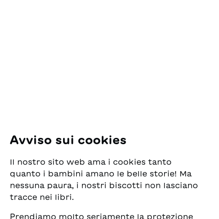
Contatto
ESG Edizioni Svizzere
per la Gioventù
Pfingstweidstrasse 16
8005 Zürich
E-Mail:
office@sjw.ch
Tel: +41 44 462 49 40
Seguiteci
Avviso sui cookies
Instagram
Il nostro sito web ama i cookies tanto
Facebook
quanto i bambini amano le belle storie! Ma
nessuna paura, i nostri biscotti non lasciano
Servizio di consegna
tracce nei libri.
Prendiamo molto seriamente la protezione