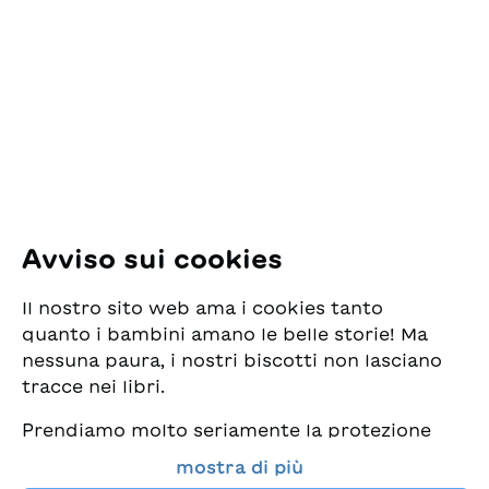
ESG Edizioni Svizzere
per la Gioventù
Pfingstweidstrasse 16
8005 Zürich
E-Mail:
office@sjw.ch
Tel: +41 44 462 49 40
Seguiteci
Avviso sui cookies
Instagram
Il nostro sito web ama i cookies tanto
Facebook
quanto i bambini amano le belle storie! Ma
nessuna paura, i nostri biscotti non lasciano
Servizio di consegna
tracce nei libri.
Prendiamo molto seriamente la protezione
Commercio librario
dei vostri dati e al tempo stesso desideriamo
mostra di più
che possiate sempre trovare da noi i migliori