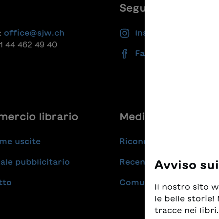
Seguiteci
:
office@sjw.ch
Instagram
41 44 462 49 40
Facebook
ercio librario
Medie
me uscite
Riconoscimenti
ale pubblicitario
Recensioni
Avviso su
tto
Comunicati stampa
Il nostro sito
le belle storie
tracce nei libri.