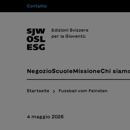
Contatto
 ricerca
Passa alla navigazione principale
Edizioni Svizzere
per la Gioventù
Negozio
Scuole
Missione
Chi siam
Startseite
Fussball vom Feinsten
4 maggio 2026