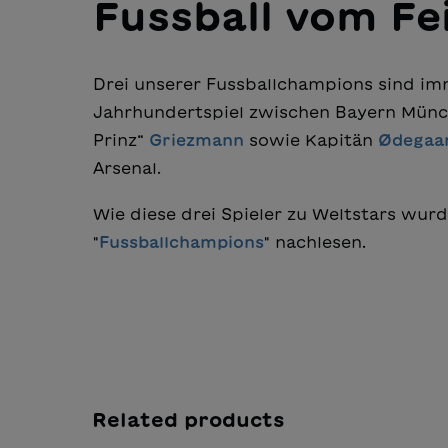
Fussball vom Fe
Drei unserer Fussballchampions sind im
Jahrhundertspiel zwischen Bayern Münch
Prinz“
Griezmann
sowie Kapitän
Ødegaa
Arsenal.
Wie diese drei Spieler zu Weltstars wurde
"
Fussballchampions
" nachlesen.
Related products