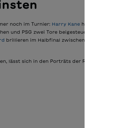
insten
mer noch im Turnier:
Harry Kane
hat beim
en und PSG zwei Tore beigesteuert. Und der „klei
rd
brillieren im Halbfinal zwischen Atlético Madrid
n, lässt sich in den Porträts der Reihe