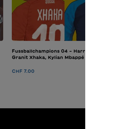
Fussballchampions 04 – Harry Kane,
F
Granit Xhaka, Kylian Mbappé
G
CHF 7.00
C
Nel carrello