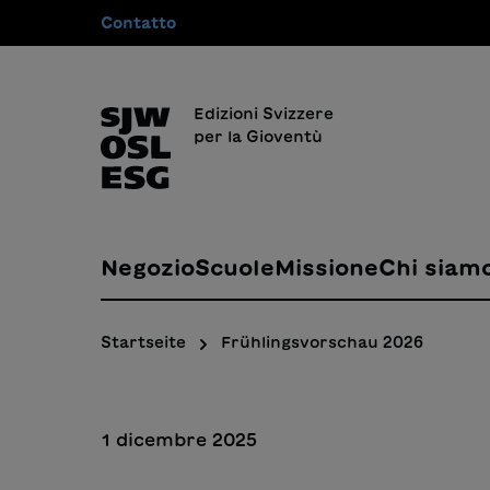
Contatto
 ricerca
Passa alla navigazione principale
Edizioni Svizzere
per la Gioventù
Negozio
Scuole
Missione
Chi siam
Startseite
Frühlingsvorschau 2026
1 dicembre 2025