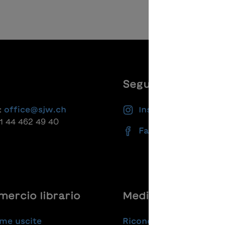
Seguiteci
:
office@sjw.ch
Instagram
41 44 462 49 40
Facebook
ercio librario
Medie
me uscite
Riconoscimenti