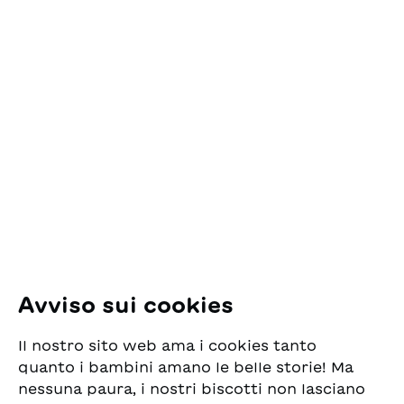
Contatto
ESG Edizioni Svizzere
per la Gioventù
Pfingstweidstrasse 16
8005 Zürich
E-Mail:
office@sjw.ch
Tel: +41 44 462 49 40
Seguiteci
Avviso sui cookies
Instagram
Il nostro sito web ama i cookies tanto
Facebook
quanto i bambini amano le belle storie! Ma
nessuna paura, i nostri biscotti non lasciano