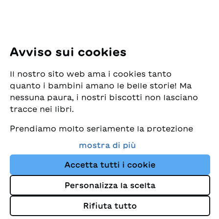
Tel: +41 44 462 49 40
Seguiteci
Avviso sui cookies
Instagram
Il nostro sito web ama i cookies tanto
Facebook
quanto i bambini amano le belle storie! Ma
nessuna paura, i nostri biscotti non lasciano
Servizio di consegna
tracce nei libri.
Prendiamo molto seriamente la protezione
Commercio librario
dei vostri dati e al tempo stesso desideriamo
mostra di più
che possiate sempre trovare da noi i migliori
Medie
libri per bambini. Questo sito Web utilizza
Accetta tutti i cookie
cookies e altre tecnologie di tracciamento
Personalizza la scelta
per migliorare costantemente la nostra
Colophon
offerta e proporvi storie su misura per i
Rifiuta tutto
Protezione dei dati
vostri interessi.