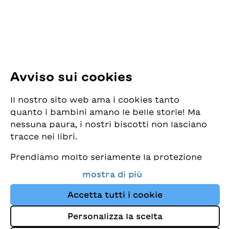
E-Mail:
office@sjw.ch
Tel: +41 44 462 49 40
Seguiteci
Avviso sui cookies
Instagram
Il nostro sito web ama i cookies tanto
Facebook
quanto i bambini amano le belle storie! Ma
nessuna paura, i nostri biscotti non lasciano
Servizio di consegna
tracce nei libri.
Prendiamo molto seriamente la protezione
Commercio librario
dei vostri dati e al tempo stesso desideriamo
mostra di più
che possiate sempre trovare da noi i migliori
Medie
libri per bambini. Questo sito Web utilizza
Accetta tutti i cookie
cookies e altre tecnologie di tracciamento
Personalizza la scelta
per migliorare costantemente la nostra
Colophon