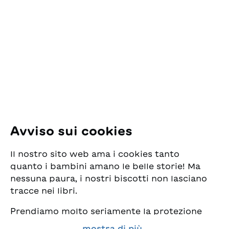
ESG Edizioni Svizzere
per la Gioventù
Pfingstweidstrasse 16
8005 Zürich
E-Mail:
office@sjw.ch
Tel: +41 44 462 49 40
Seguiteci
Avviso sui cookies
Instagram
Il nostro sito web ama i cookies tanto
Facebook
quanto i bambini amano le belle storie! Ma
nessuna paura, i nostri biscotti non lasciano
Servizio di consegna
tracce nei libri.
Prendiamo molto seriamente la protezione
Commercio librario
dei vostri dati e al tempo stesso desideriamo
mostra di più