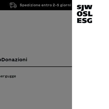
Spedizione entro 2-5 giorni lavorativi
o
Donazioni
chergugge