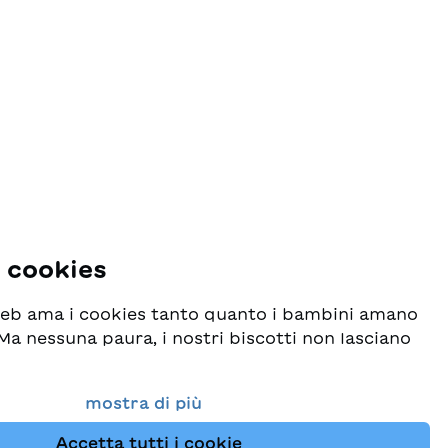
i cookies
 web ama i cookies tanto quanto i bambini amano
! Ma nessuna paura, i nostri biscotti non lasciano
o seriamente la protezione dei vostri dati e al
mostra di più
esideriamo che possiate sempre trovare da noi
Accetta tutti i cookie