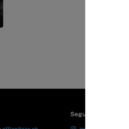
Seguiteci
:
office@sjw.ch
Instagram