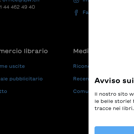
41 44 462 49 40
Facebook
ercio librario
Medie
me uscite
Riconoscimenti
ale pubblicitario
Recensioni
Avviso su
tto
Comunicati stampa
Il nostro sito
le belle storie
tracce nei libri.
Prendiamo molt
tempo stesso d