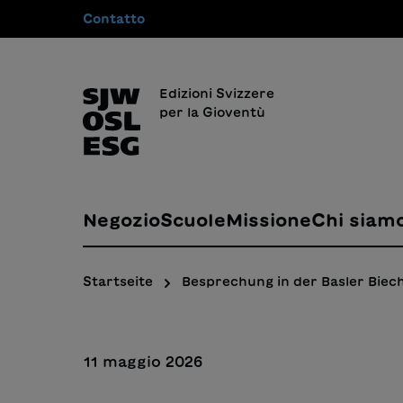
Contatto
 ricerca
Passa alla navigazione principale
Edizioni Svizzere
per la Gioventù
Negozio
Scuole
Missione
Chi siam
Startseite
Besprechung in der Basler Bie
11 maggio 2026