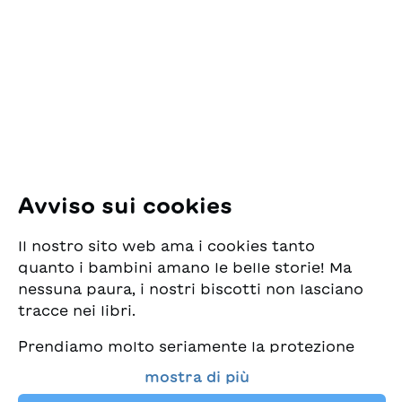
ESG Edizioni Svizzere
per la Gioventù
Pfingstweidstrasse 16
8005 Zürich
E-Mail:
office@sjw.ch
Tel: +41 44 462 49 40
Seguiteci
Avviso sui cookies
Instagram
Il nostro sito web ama i cookies tanto
Facebook
quanto i bambini amano le belle storie! Ma
nessuna paura, i nostri biscotti non lasciano
Servizio di consegna
tracce nei libri.
Prendiamo molto seriamente la protezione
Commercio librario
dei vostri dati e al tempo stesso desideriamo
mostra di più
che possiate sempre trovare da noi i migliori