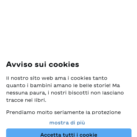
per la Gioventù
Pfingstweidstrasse 16
8005 Zürich
E-Mail:
office@sjw.ch
Tel: +41 44 462 49 40
Seguiteci
Avviso sui cookies
Instagram
Il nostro sito web ama i cookies tanto
Facebook
quanto i bambini amano le belle storie! Ma
nessuna paura, i nostri biscotti non lasciano
Servizio di consegna
tracce nei libri.
Prendiamo molto seriamente la protezione
Commercio librario
dei vostri dati e al tempo stesso desideriamo
mostra di più
che possiate sempre trovare da noi i migliori
Medie
libri per bambini. Questo sito Web utilizza
Accetta tutti i cookie