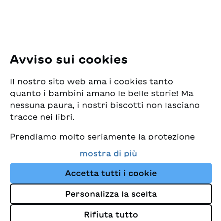
E-Mail:
office@sjw.ch
Tel: +41 44 462 49 40
Seguiteci
Avviso sui cookies
Instagram
Il nostro sito web ama i cookies tanto
Facebook
quanto i bambini amano le belle storie! Ma
nessuna paura, i nostri biscotti non lasciano
Servizio di consegna
tracce nei libri.
Prendiamo molto seriamente la protezione
Commercio librario
dei vostri dati e al tempo stesso desideriamo
mostra di più
che possiate sempre trovare da noi i migliori
Medie
libri per bambini. Questo sito Web utilizza
Accetta tutti i cookie
cookies e altre tecnologie di tracciamento
Personalizza la scelta
per migliorare costantemente la nostra
Colophon
offerta e proporvi storie su misura per i
Rifiuta tutto
Protezione dei dati
vostri interessi.