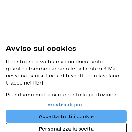
8005 Zürich
E-Mail:
office@sjw.ch
Tel: +41 44 462 49 40
Seguiteci
Avviso sui cookies
Instagram
Il nostro sito web ama i cookies tanto
Facebook
quanto i bambini amano le belle storie! Ma
nessuna paura, i nostri biscotti non lasciano
Servizio di consegna
tracce nei libri.
Prendiamo molto seriamente la protezione
Commercio librario
dei vostri dati e al tempo stesso desideriamo
mostra di più
che possiate sempre trovare da noi i migliori
Medie
libri per bambini. Questo sito Web utilizza
Accetta tutti i cookie
cookies e altre tecnologie di tracciamento
Personalizza la scelta
per migliorare costantemente la nostra