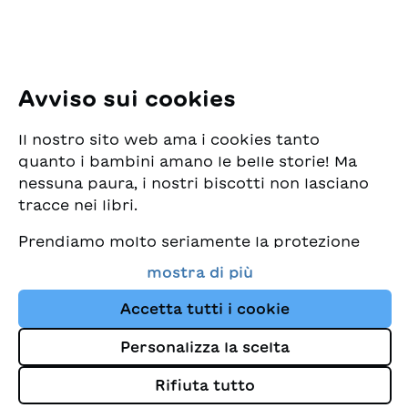
E-Mail:
office@sjw.ch
Tel: +41 44 462 49 40
Seguiteci
Avviso sui cookies
Instagram
Il nostro sito web ama i cookies tanto
Facebook
quanto i bambini amano le belle storie! Ma
nessuna paura, i nostri biscotti non lasciano
Servizio di consegna
tracce nei libri.
Prendiamo molto seriamente la protezione
Commercio librario
dei vostri dati e al tempo stesso desideriamo
mostra di più
che possiate sempre trovare da noi i migliori
Medie
libri per bambini. Questo sito Web utilizza
Accetta tutti i cookie
cookies e altre tecnologie di tracciamento
Personalizza la scelta
per migliorare costantemente la nostra
Colophon
offerta e proporvi storie su misura per i
Rifiuta tutto
Protezione dei dati
vostri interessi.