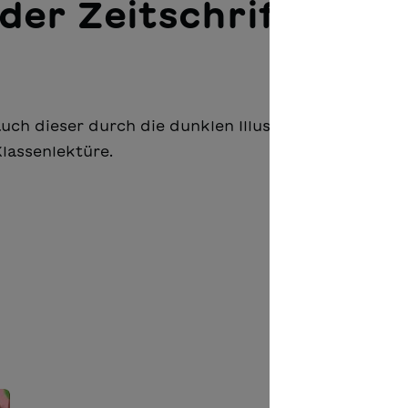
der Zeitschrift Basl
h dieser durch die dunklen Illustrationen (...). Die
Klassenlektüre.