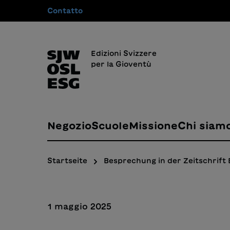
Contatto
 ricerca
Passa alla navigazione principale
Edizioni Svizzere
per la Gioventù
Negozio
Scuole
Missione
Chi siam
Startseite
Besprechung in der Zeitschrift
1 maggio 2025