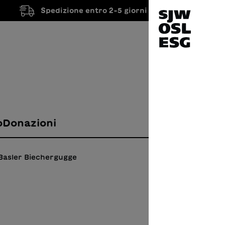
Spedizione entro 2-5 giorni lavorativi
o
Donazioni
 Basler Biechergugge