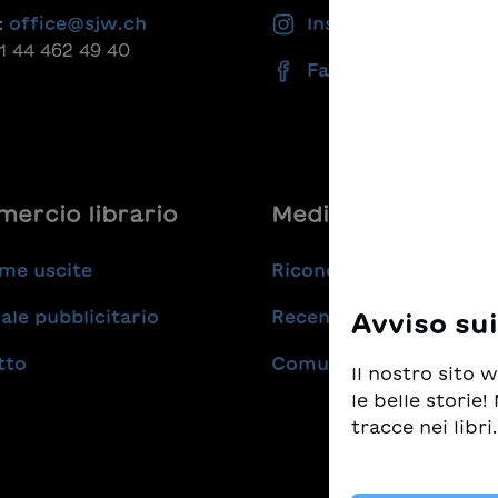
:
office@sjw.ch
Instagram
41 44 462 49 40
Facebook
ercio librario
Medie
me uscite
Riconoscimenti
ale pubblicitario
Recensioni
Avviso su
tto
Comunicati stampa
Il nostro sito
le belle storie
tracce nei libri.
Prendiamo molt
tempo stesso d