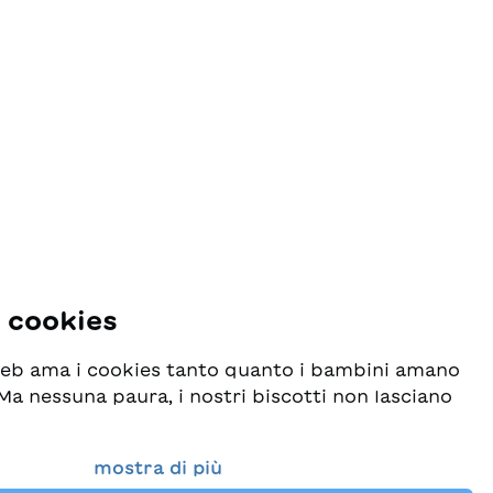
i cookies
 web ama i cookies tanto quanto i bambini amano
! Ma nessuna paura, i nostri biscotti non lasciano
o seriamente la protezione dei vostri dati e al
mostra di più
esideriamo che possiate sempre trovare da noi