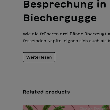
Besprechung in 
Biechergugge
Wie die früheren drei Bände überzeugt auc
fesselnden Kapitel eignen sich auch als 
Weiterlesen
Related products
Salta la galleria dei prodotti