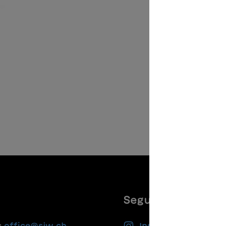
Seguiteci
:
office@sjw.ch
Instagram