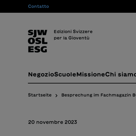
Contatto
 ricerca
Passa alla navigazione principale
Edizioni Svizzere
per la Gioventù
Negozio
Scuole
Missione
Chi siam
Startseite
Besprechung im Fachmagazin 
20 novembre 2023