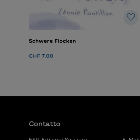
Schwere Flocken
CHF 7.00
Nel carrello
Contatto
ESG Edizioni Svizzere
E-Mail