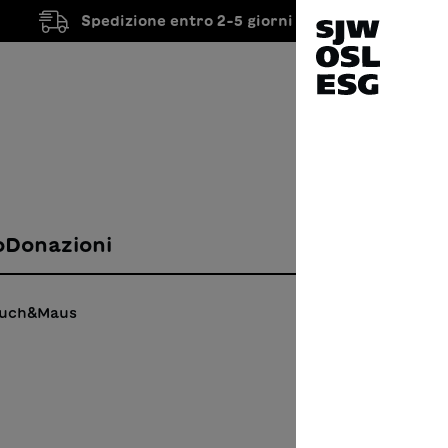
Spedizione entro 2-5 giorni lavorativi
o
Donazioni
Buch&Maus