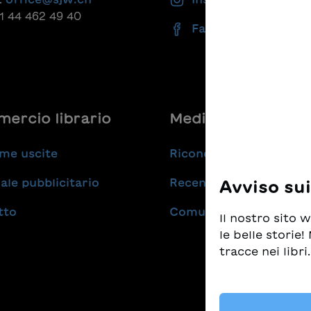
41 44 462 49 40
Facebook
ercio librario
Medie
me uscite
Riconoscimenti
ale pubblicitario
Recensioni
Avviso su
tto
Comunicati stampa
Il nostro sito
le belle storie
tracce nei libri.
Prendiamo molt
tempo stesso d