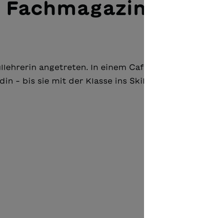
 Fachmagazin
llehrerin angetreten. In einem Café trifft sie zufälli
in - bis sie mit der Klasse ins Skilager fuhren.