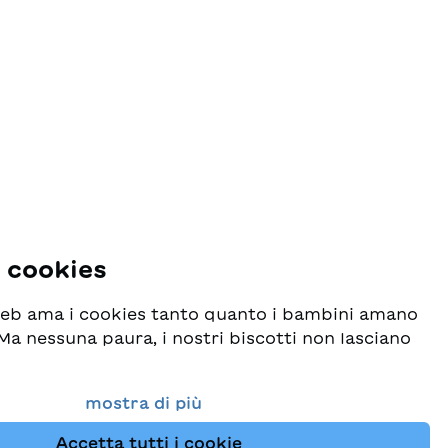
i cookies
 web ama i cookies tanto quanto i bambini amano
! Ma nessuna paura, i nostri biscotti non lasciano
o seriamente la protezione dei vostri dati e al
mostra di più
esideriamo che possiate sempre trovare da noi
Accetta tutti i cookie