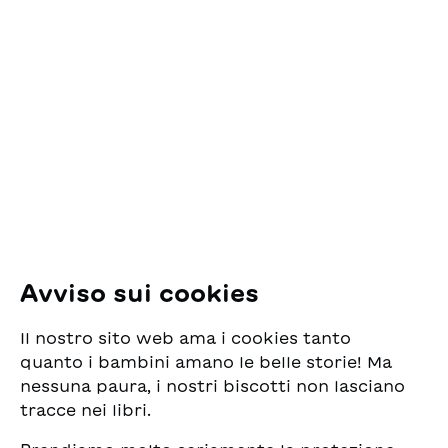
Contatto
ESG Edizioni Svizzere
per la Gioventù
Pfingstweidstrasse 16
8005 Zürich
E-Mail:
office@sjw.ch
Tel: +41 44 462 49 40
Seguiteci
Avviso sui cookies
Instagram
Il nostro sito web ama i cookies tanto
Facebook
quanto i bambini amano le belle storie! Ma
nessuna paura, i nostri biscotti non lasciano
Servizio di consegna
tracce nei libri.