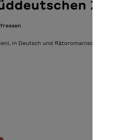
Süddeutschen Zeitun
fressen
eni, in Deutsch und Rätoromanisch. Sie machen Ki