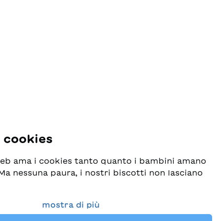
i cookies
 web ama i cookies tanto quanto i bambini amano
! Ma nessuna paura, i nostri biscotti non lasciano
o seriamente la protezione dei vostri dati e al
mostra di più
esideriamo che possiate sempre trovare da noi