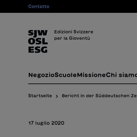
Contatto
 ricerca
Passa alla navigazione principale
Edizioni Svizzere
per la Gioventù
Negozio
Scuole
Missione
Chi siam
Startseite
Bericht in der Süddeutschen Ze
17 luglio 2020