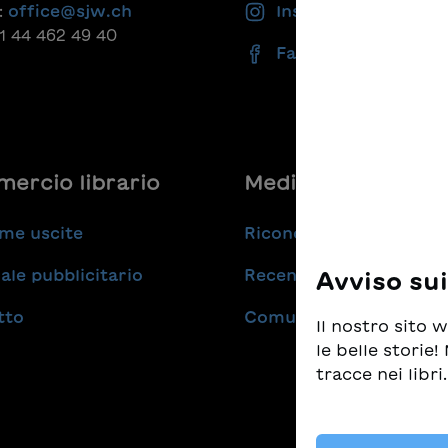
:
office@sjw.ch
Instagram
41 44 462 49 40
Facebook
ercio librario
Medie
me uscite
Riconoscimenti
ale pubblicitario
Recensioni
Avviso su
tto
Comunicati stampa
Il nostro sito
le belle storie
tracce nei libri.
Prendiamo molt
tempo stesso d