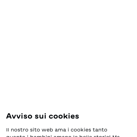
Nel carrello
Contatto
ESG Edizioni Svizzere
per la Gioventù
Pfingstweidstrasse 16
8005 Zürich
E-Mail:
office@sjw.ch
Tel: +41 44 462 49 40
Seguiteci
Avviso sui cookies
Instagram
Il nostro sito web ama i cookies tanto
Facebook