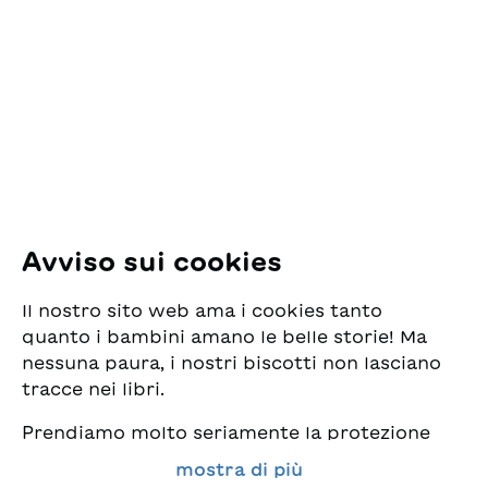
ESG Edizioni Svizzere
per la Gioventù
Pfingstweidstrasse 16
8005 Zürich
E-Mail:
office@sjw.ch
Tel: +41 44 462 49 40
Seguiteci
Avviso sui cookies
Instagram
Il nostro sito web ama i cookies tanto
Facebook
quanto i bambini amano le belle storie! Ma
nessuna paura, i nostri biscotti non lasciano
Servizio di consegna
tracce nei libri.
Prendiamo molto seriamente la protezione
Commercio librario
dei vostri dati e al tempo stesso desideriamo
mostra di più
che possiate sempre trovare da noi i migliori