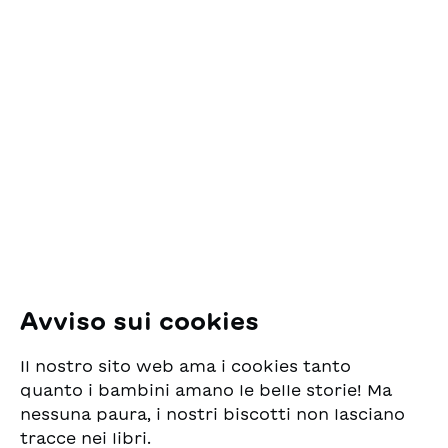
Contatto
ESG Edizioni Svizzere
per la Gioventù
Pfingstweidstrasse 16
8005 Zürich
E-Mail:
office@sjw.ch
Tel: +41 44 462 49 40
Seguiteci
Avviso sui cookies
Instagram
Il nostro sito web ama i cookies tanto
Facebook
quanto i bambini amano le belle storie! Ma
nessuna paura, i nostri biscotti non lasciano
Servizio di consegna
tracce nei libri.