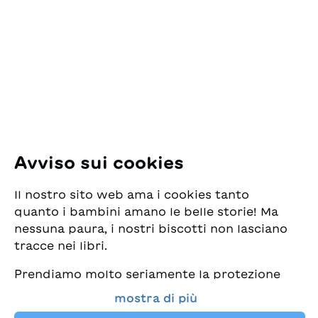
ESG Edizioni Svizzere
per la Gioventù
Pfingstweidstrasse 16
8005 Zürich
E-Mail:
office@sjw.ch
Tel: +41 44 462 49 40
Seguiteci
Avviso sui cookies
Instagram
Il nostro sito web ama i cookies tanto
Facebook
quanto i bambini amano le belle storie! Ma
nessuna paura, i nostri biscotti non lasciano
Servizio di consegna
tracce nei libri.
Prendiamo molto seriamente la protezione
Commercio librario
dei vostri dati e al tempo stesso desideriamo
mostra di più
che possiate sempre trovare da noi i migliori