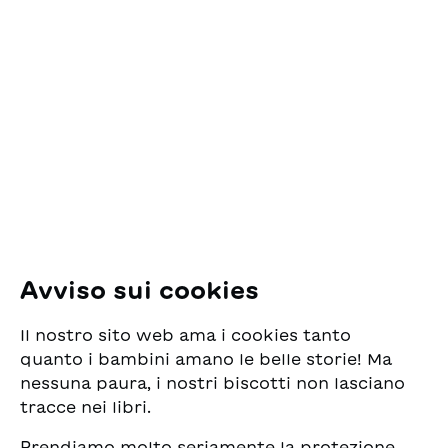
Contatto
ESG Edizioni Svizzere
per la Gioventù
Pfingstweidstrasse 16
8005 Zürich
E-Mail:
office@sjw.ch
Tel: +41 44 462 49 40
Seguiteci
Avviso sui cookies
Instagram
Il nostro sito web ama i cookies tanto
Facebook
quanto i bambini amano le belle storie! Ma
nessuna paura, i nostri biscotti non lasciano
Servizio di consegna
tracce nei libri.
Prendiamo molto seriamente la protezione