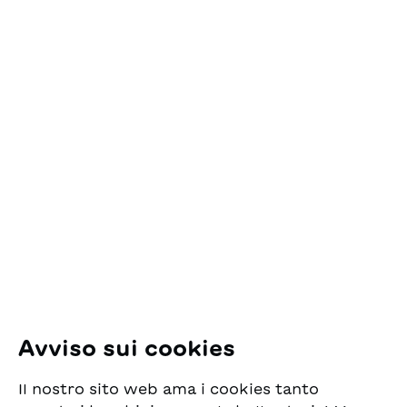
Dettagli
Contatto
ESG Edizioni Svizzere
per la Gioventù
Pfingstweidstrasse 16
8005 Zürich
E-Mail:
office@sjw.ch
Tel: +41 44 462 49 40
Seguiteci
Avviso sui cookies
Instagram
Il nostro sito web ama i cookies tanto
Facebook