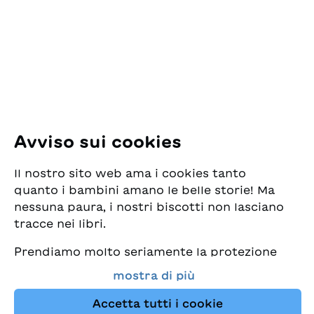
Pfingstweidstrasse 16
8005 Zürich
E-Mail:
office@sjw.ch
Tel: +41 44 462 49 40
Seguiteci
Avviso sui cookies
Instagram
Il nostro sito web ama i cookies tanto
Facebook
quanto i bambini amano le belle storie! Ma
nessuna paura, i nostri biscotti non lasciano
Servizio di consegna
tracce nei libri.
Prendiamo molto seriamente la protezione
Commercio librario
dei vostri dati e al tempo stesso desideriamo
mostra di più
che possiate sempre trovare da noi i migliori
Medie
libri per bambini. Questo sito Web utilizza
Accetta tutti i cookie