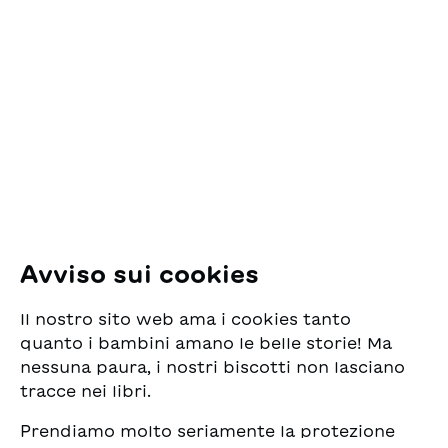
sempre nuovi compagni
Contatto
sia da paesi vicini sia da
nazioni lontane. Sono
ESG Edizioni Svizzere
ragazzi protagonisti di
per la Gioventù
esistenze diverse: spesso
Pfingstweidstrasse 16
hanno in comune la fuga
8005 Zürich
da un conflitto bellico.
Sono protagonisti di un
E-Mail:
office@sjw.ch
racconto sconosciuto ai
loro coetanei.
Tel: +41 44 462 49 40
Seguiteci
Avviso sui cookies
Instagram
Il nostro sito web ama i cookies tanto
Facebook
quanto i bambini amano le belle storie! Ma
nessuna paura, i nostri biscotti non lasciano
Servizio di consegna
tracce nei libri.
Prendiamo molto seriamente la protezione
Commercio librario