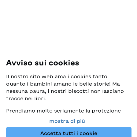
per la Gioventù
Coumba Sow, Alisha
Pfingstweidstrasse 16
Lehmann
8005 Zürich
E-Mail:
office@sjw.ch
Tel: +41 44 462 49 40
Seguiteci
Avviso sui cookies
Instagram
Il nostro sito web ama i cookies tanto
Facebook
quanto i bambini amano le belle storie! Ma
nessuna paura, i nostri biscotti non lasciano
Servizio di consegna
tracce nei libri.
Prendiamo molto seriamente la protezione
Commercio librario
dei vostri dati e al tempo stesso desideriamo
mostra di più
che possiate sempre trovare da noi i migliori
Medie
libri per bambini. Questo sito Web utilizza
Accetta tutti i cookie