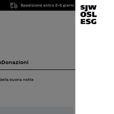
Spedizione entro 2-5 giorni lavorativi
o
Donazioni
 della buona notte
Le c