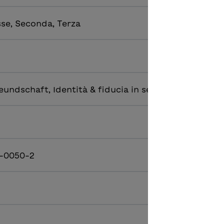
sse, Seconda, Terza
eundschaft, Identità & fiducia in sé
9-0050-2