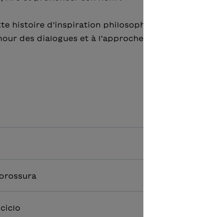
e histoire d’inspiration philosophique grâce aux g
umour des dialogues et à l’approche ludique.
 brossura
 ciclo