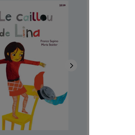
Disponibi
Autrici/ori
Illustratric
Disponibile
Rumantsch 
Codice pro
CHF 7.00
Prezzi incl.
Softcover,
Quantità del 