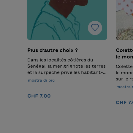
Plus d'autre choix ?
Colett
le mo
Dans les localités côtières du
Sénégal, la mer grignote les terres
Colette
et la surpêche prive les habitant-
le mond
e-s de leurs moyens de
sur le r
mostra di più
subsistance. Leur vie change du
échappe
mostra d
tout au tout : ils sont déplacés ou
lecture
CHF 7.00
partent de leur plein gré. Le jeune
forte e
CHF 7
Malik ressent lui aussi les
même sa
changements climatiques. Depuis
Pour en
Nel carrello
deux ans, ses parents n’ont plus
maquett
les moyens de l’envoyer à l’école.
de cet 
Malik n’a-t-il plus d’autre choix
créer l