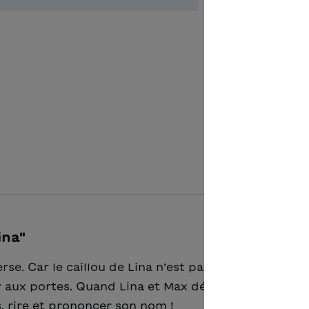
Aggiungere
Matérie
ina"
nverse. Car le caillou de Lina n’est pas un caillou com
pper aux portes. Quand Lina et Max décident de lui pei
es, rire et prononcer son nom !