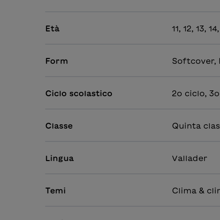
Età
11, 12, 13, 1
Form
Softcover,
Ciclo scolastico
2o ciclo, 3o
Classe
Quinta clas
Lingua
Vallader
Temi
Clima & cli