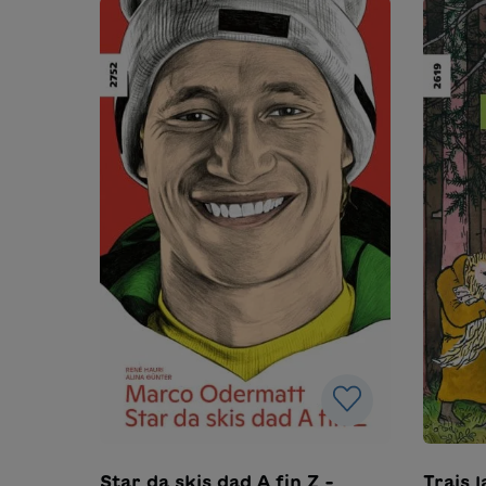
Star da skis dad A fin Z -
Trais 