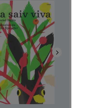
Disponibi
Autrici/ori
Illustratric
Disponibile
Codice pro
CHF 7.00
Prezzi incl.
Softcover,
Quantità del 