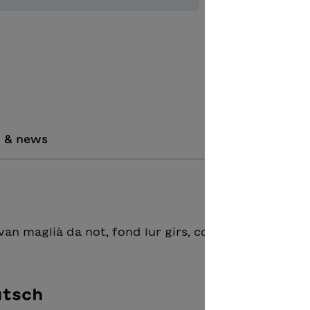
Aggiungere
i & news
ivan maglià da not, fond lur girs, coss e grigliatalpas
utsch