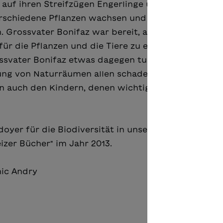
s auf ihren Streifzügen Engerlinge und Werren frasse
verschiedene Pflanzen wachsen und zahlreiche Tiere
n. Grossvater Bonifaz war bereit, alles zu tun, um ei
für die Pflanzen und die Tiere zu erhalten. Doch de
ssvater Bonifaz etwas dagegen tun? Der Innerschw
rung von Naturräumen allen schadet, nicht nur den
auch den Kindern, denen wichtige Spielorte einf
doyer für die Biodiversität in unserer Umgebung.
zer Bücher" im Jahr 2013.
ic Andry