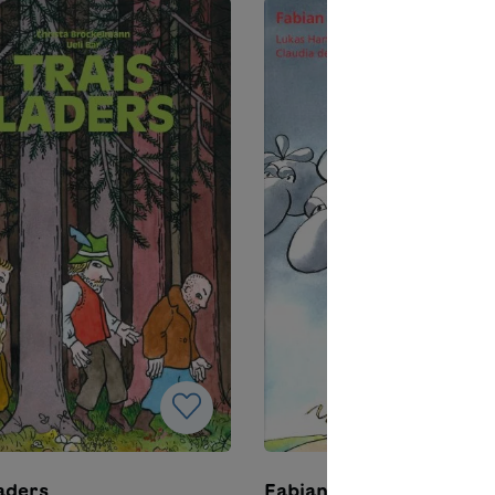
laders
Fabian tschüffa nüvlas