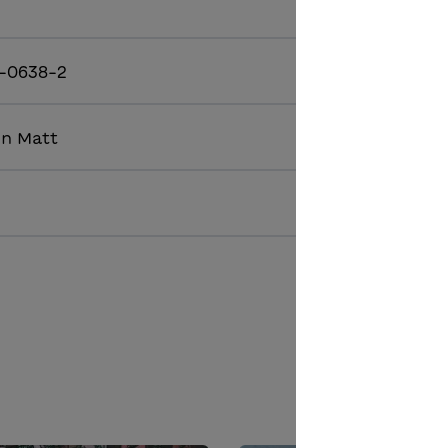
-0638-2
on Matt