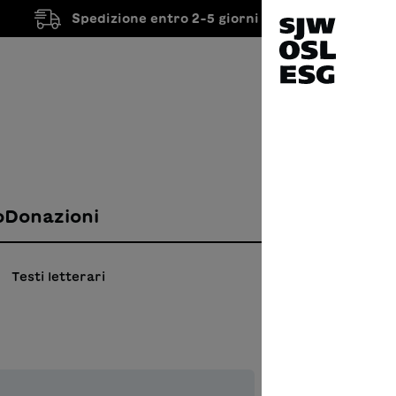
Spedizione entro 2-5 giorni lavorativi
o
Donazioni
Testi letterari
La s