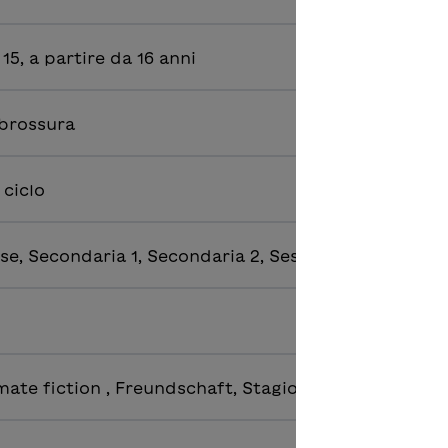
4, 15, a partire da 16 anni
 brossura
 ciclo
se, Secondaria 1, Secondaria 2, Sesta classe
mate fiction , Freundschaft, Stagioni