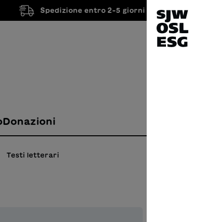
Spedizione entro 2-5 giorni lavorativi
o
Donazioni
Testi letterari
La h