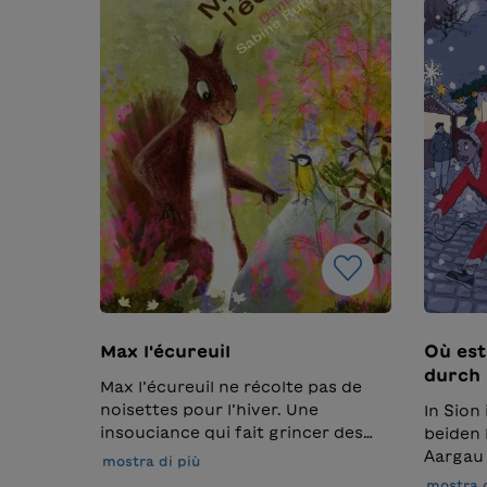
Max l'écureuil
Où est
durch 
Max l’écureuil ne récolte pas de
noisettes pour l’hiver. Une
In Sion
insouciance qui fait grincer des
beiden
dents dans la forêt. Pendant que
Aargau 
mostra di più
les autres préparent
arbeite
mostra d