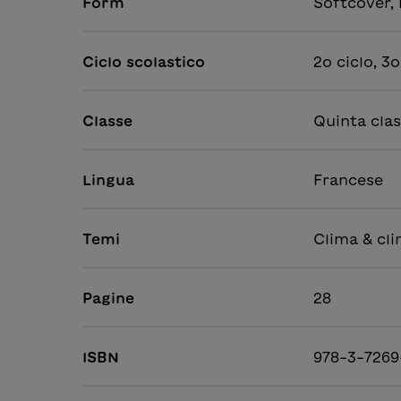
Form
Softcover,
Ciclo scolastico
2o ciclo, 3o
Classe
Quinta clas
Lingua
Francese
Temi
Clima & cli
Pagine
28
ISBN
978-3-7269