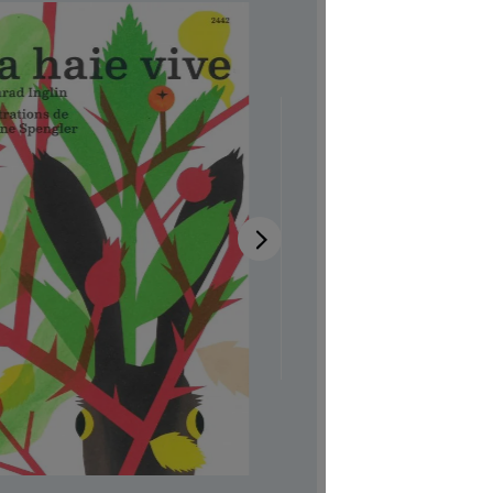
Disponibi
Autrici/ori
Illustratric
Disponibile
Codice pro
CHF 7.00
Prezzi incl.
Softcover,
Quantità del 