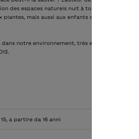
on des espaces naturels nuit à tout le monde, pas
 plantes, mais aussi aux enfants qu’on prive ainsi d
é dans notre environnement, très en phase avec l’ac
013.
4, 15, a partire da 16 anni