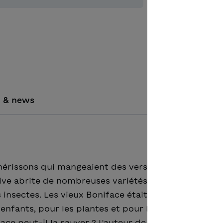
Aggiungere
i & news
 hérissons qui mangeaient des vers et des larves lor
vive abrite de nombreuses variétés de plantes et di
 insectes. Les vieux Boniface était prêt à tout pour
enfants, pour les plantes et pour les animaux. Mais 
face peut-il la sauver ? L'auteur de Suisse centrale