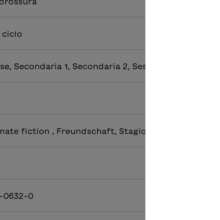
 brossura
 ciclo
se, Secondaria 1, Secondaria 2, Sesta classe
mate fiction , Freundschaft, Stagioni
-0632-0