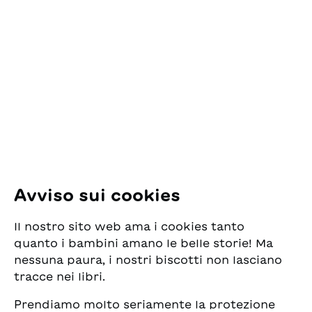
rubata. Il più giovane tra
Contatto
i muratori, un ragazzo di
circa vent’anni, non
ESG Edizioni Svizzere
vuole accettare il fatto
per la Gioventù
che la fisarmonica sia
Pfingstweidstrasse 16
sparita nel nulla. Toro è
8005 Zürich
una storia sull’amicizia,
su un impegno che si
E-Mail:
office@sjw.ch
può assumere e
mantenere per tutta la
Tel: +41 44 462 49 40
vita.
Seguiteci
Avviso sui cookies
Instagram
Il nostro sito web ama i cookies tanto
Facebook
quanto i bambini amano le belle storie! Ma
nessuna paura, i nostri biscotti non lasciano
Servizio di consegna
tracce nei libri.
Prendiamo molto seriamente la protezione
Commercio librario