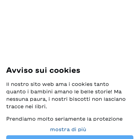
mettere in pratica ciò
per la Gioventù
che ha letto.Tradotto dal
Pfingstweidstrasse 16
tedesco da Sándor
8005 Zürich
Marazza
E-Mail:
office@sjw.ch
Tel: +41 44 462 49 40
Seguiteci
Avviso sui cookies
Instagram
Il nostro sito web ama i cookies tanto
Facebook
quanto i bambini amano le belle storie! Ma
nessuna paura, i nostri biscotti non lasciano
Servizio di consegna
tracce nei libri.
Prendiamo molto seriamente la protezione
Commercio librario
dei vostri dati e al tempo stesso desideriamo
mostra di più
che possiate sempre trovare da noi i migliori