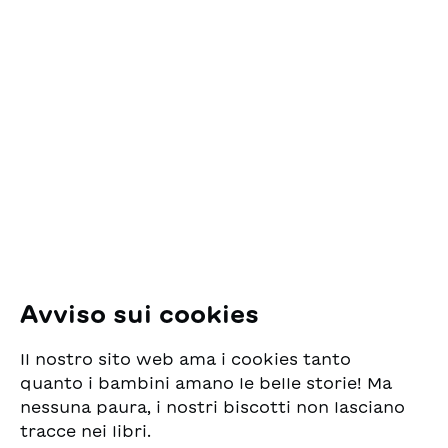
diverso.Un racconto
assiderati. Che ne sarà di
sulla crudeltà dei
loro?
Contatto
bambini ma anche sulla
loro capacità di
ESG Edizioni Svizzere
perdonare, stringere
per la Gioventù
nuove amicizie e
Pfingstweidstrasse 16
accogliere la diversità.
8005 Zürich
E-Mail:
office@sjw.ch
Tel: +41 44 462 49 40
Seguiteci
Avviso sui cookies
Instagram
Il nostro sito web ama i cookies tanto
Facebook
quanto i bambini amano le belle storie! Ma
nessuna paura, i nostri biscotti non lasciano
Servizio di consegna
tracce nei libri.