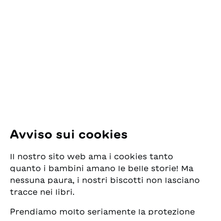
Contatto
una bolla di sapone, per
raggiungerle e
ESG Edizioni Svizzere
assaporarle?Scritto in
per la Gioventù
maiuscolo
Pfingstweidstrasse 16
8005 Zürich
E-Mail:
office@sjw.ch
Tel: +41 44 462 49 40
Seguiteci
Avviso sui cookies
Instagram
Il nostro sito web ama i cookies tanto
Facebook
quanto i bambini amano le belle storie! Ma
nessuna paura, i nostri biscotti non lasciano
Servizio di consegna
tracce nei libri.
Prendiamo molto seriamente la protezione
Commercio librario