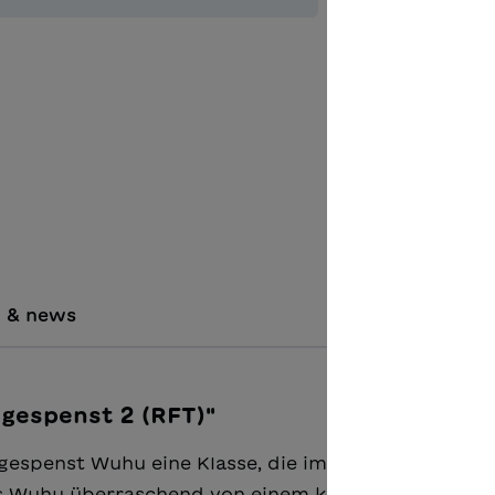
Quantità del 
Aggiungere
i & news
sgespenst 2 (RFT)"
gespenst Wuhu eine Klasse, die im Schulzimmer
ls Wuhu überraschend von einem kleinen Gespenst