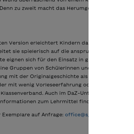
h. Denn zu zweit macht das Herumgeistern in der Sch
ten Version erleichtert Kindern das Verstehen
et sie spielerisch auf die anspruchsvollere
e eignen sich für den Einsatz in ganzen Schulklass
eine Gruppen von Schülerinnen und Schülern einges
ng mit der Originalgeschichte als Vorleselektüre in
nder mit wenig Vorleseerfahrung oder
Klassenverband. Auch im DaZ-Unterricht lassen si
 Informationen zum Lehrmittel finden Sie
hier
.
r Exemplare auf Anfrage:
office@sjw.ch