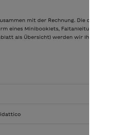
 zusammen mit der Rechnung. Die digitalen Inhalte 
 eines Minibooklets, Faltanleitung, Audio-Files, B
blatt als Übersicht) werden wir Ihnen in einem sep
idattico