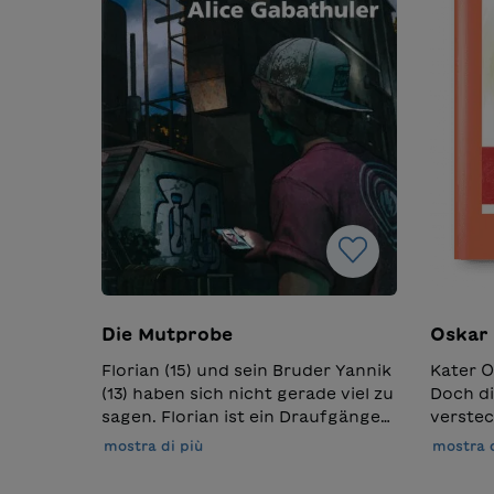
Die Mutprobe
Oskar 
Florian (15) und sein Bruder Yannik
Kater O
(13) haben sich nicht gerade viel zu
Doch di
sagen. Florian ist ein Draufgänger,
verstec
der ehrgeizige Yannik will
Hund, z
mostra di più
mostra d
Profifussballer werden. Eine
Kinder, 
misslungene Mutprobe und der
helfen 