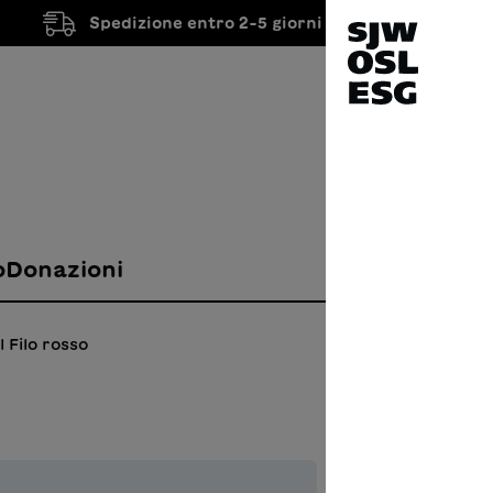
Spedizione entro 2-5 giorni lavorativi
o
Donazioni
l Filo rosso
Das