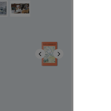
Schu
2 (R
Disponibi
Autrici/ori
Illustratrici
Codice pro
CHF 7.00
Prezzi incl.
Materiale 