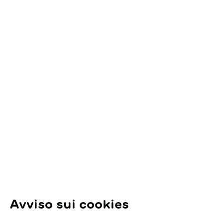
Avete domande?
Avviso sui cookies
Iris Lüscher