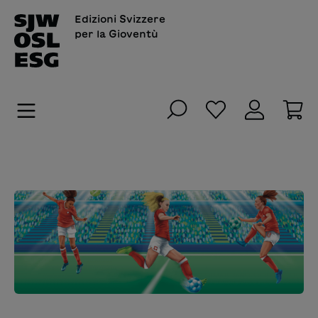
nuto principale
Edizioni Svizzere
per la Gioventù
Hai 0 articoli n
Il