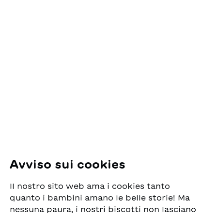
Contatto
ESG Edizioni Svizzere
per la Gioventù
Pfingstweidstrasse 16
8005 Zürich
E-Mail:
office@sjw.ch
Tel: +41 44 462 49 40
Seguiteci
Avviso sui cookies
Instagram
Il nostro sito web ama i cookies tanto
Facebook
quanto i bambini amano le belle storie! Ma
nessuna paura, i nostri biscotti non lasciano